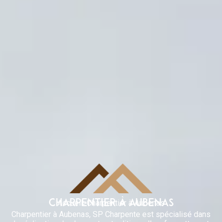
CHARPENTIER À AUBENAS
Accueil
>
Charpentier à Aubenas
Charpentier à Aubenas, SP Charpente est spécialisé dans